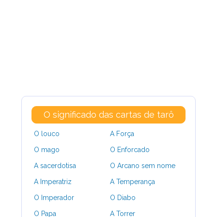
O significado das cartas de tarô
O louco
A Força
O mago
O Enforcado
A sacerdotisa
O Arcano sem nome
A Imperatriz
A Temperança
O Imperador
O Diabo
O Papa
A Torrer