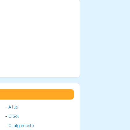
-
A lua
-
O Sol
-
O julgamento