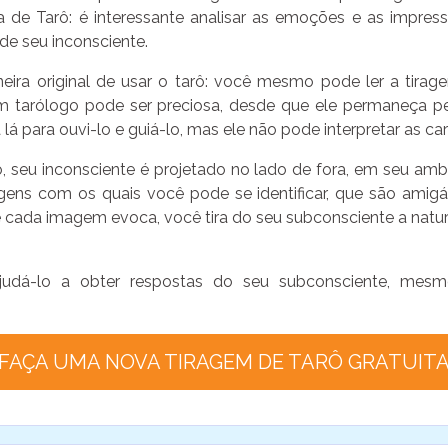
a de Tarô: é interessante analisar as emoções e as impre
de seu inconsciente.
ira original de usar o tarô: você mesmo pode ler a tirag
 tarólogo pode ser preciosa, desde que ele permaneça per
á para ouvi-lo e guiá-lo, mas ele não pode interpretar as cart
u inconsciente é projetado no lado de fora, em seu ambient
ns com os quais você pode se identificar, que são amigáve
 cada imagem evoca, você tira do seu subconsciente a natu
 ajudá-lo a obter respostas do seu subconsciente, m
FAÇA UMA NOVA TIRAGEM DE TARÔ GRATUIT