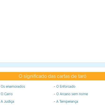
O significado das cartas de tarô
-
-
Os enamorados
O Enforcado
-
-
O Carro
O Arcano sem nome
-
-
A Justiça
A Temperança