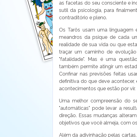
as facetas do seu consciente e i
sutil da psicologia, para finalme
contraditório e pleno.
Os Tarôs usam uma linguagem e
meandros da psique de cada um
realidade de sua vida ou que estar
traçar um caminho de evolução
"fatalidade". Mas é uma questã
também permite atingir um estado
Confinar nas previsões feitas u
definitiva do que deve acontecer,
acontecimentos que estão por vir.
Uma melhor compreensão do seu
"automáticas" pode levar a resul
direção. Essas mudanças alteram
objetivos que você almeja, com os
Além da adivinhação pelas cartas,