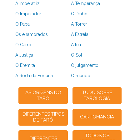
A Imperatriz
A Temperança
O Imperador
O Diabo
O Papa
A Torrer
Os enamorados
A Estrela
O Carro
A lua
A Justiça
O Sol
O Eremita
O julgamento
A Roda da Fortuna
O mundo
AS ORIGENS DO
TUDO SOBRE
TARÔ
TAROLOGIA
DIFERENTES TIPOS
CARTOMANCIA
DE TARÔ
TODOS OS
DIFERENTES