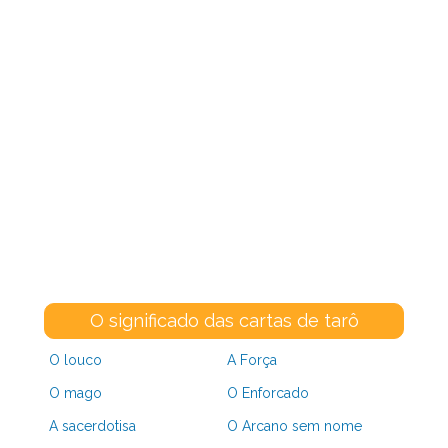
O significado das cartas de tarô
O louco
A Força
O mago
O Enforcado
A sacerdotisa
O Arcano sem nome