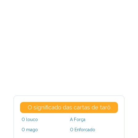
O significado das cartas de tarô
O louco
A Força
O mago
O Enforcado