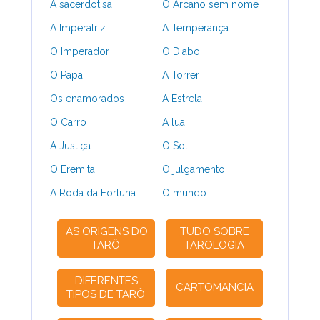
A sacerdotisa
O Arcano sem nome
A Imperatriz
A Temperança
O Imperador
O Diabo
O Papa
A Torrer
Os enamorados
A Estrela
O Carro
A lua
A Justiça
O Sol
O Eremita
O julgamento
A Roda da Fortuna
O mundo
AS ORIGENS DO
TUDO SOBRE
TARÔ
TAROLOGIA
DIFERENTES
CARTOMANCIA
TIPOS DE TARÔ