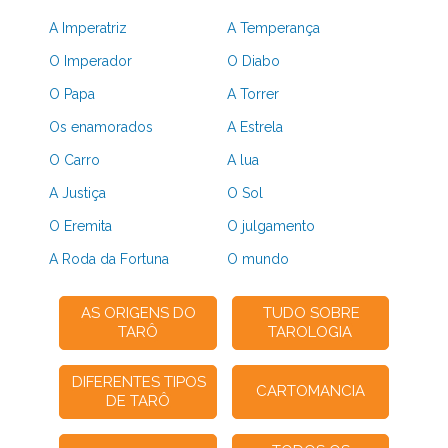
A Imperatriz
A Temperança
O Imperador
O Diabo
O Papa
A Torrer
Os enamorados
A Estrela
O Carro
A lua
A Justiça
O Sol
O Eremita
O julgamento
A Roda da Fortuna
O mundo
AS ORIGENS DO
TUDO SOBRE
TARÔ
TAROLOGIA
DIFERENTES TIPOS
CARTOMANCIA
DE TARÔ