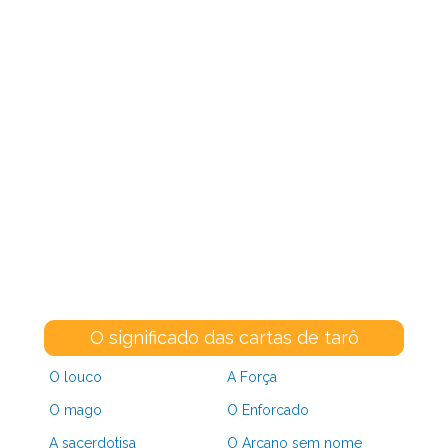
O significado das cartas de tarô
O louco
A Força
O mago
O Enforcado
A sacerdotisa
O Arcano sem nome