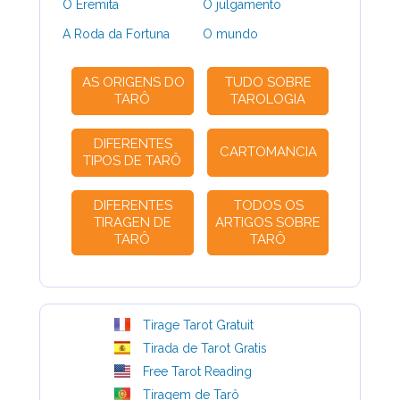
O Eremita
O julgamento
A Roda da Fortuna
O mundo
AS ORIGENS DO
TUDO SOBRE
TARÔ
TAROLOGIA
DIFERENTES
CARTOMANCIA
TIPOS DE TARÔ
DIFERENTES
TODOS OS
TIRAGEN DE
ARTIGOS SOBRE
TARÔ
TARÔ
Tirage Tarot Gratuit
Tirada de Tarot Gratis
Free Tarot Reading
Tiragem de Tarô