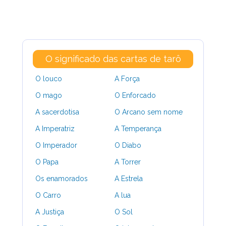
O significado das cartas de tarô
O louco
A Força
O mago
O Enforcado
A sacerdotisa
O Arcano sem nome
A Imperatriz
A Temperança
O Imperador
O Diabo
O Papa
A Torrer
Os enamorados
A Estrela
O Carro
A lua
A Justiça
O Sol