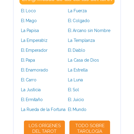
El Loco
La Fuerza
El Mago
El Colgado
La Papisa
El Arcano sin Nombre
La Emperatriz
La Templanza
El Emperador
El Diablo
El Papa
La Casa de Dios
El Enamorado
La Estrella
El Carro
La Luna
La Justicia
El Sol
El Ermitaño
El Juicio
La Rueda de la Fortuna
El Mundo
LOS ORÍGENES
TODO SOBRE
DEL TAROT
TAROLOGÍA