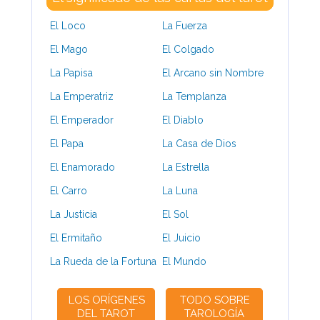
El Loco
La Fuerza
El Mago
El Colgado
La Papisa
El Arcano sin Nombre
La Emperatriz
La Templanza
El Emperador
El Diablo
El Papa
La Casa de Dios
El Enamorado
La Estrella
El Carro
La Luna
La Justicia
El Sol
El Ermitaño
El Juicio
La Rueda de la Fortuna
El Mundo
LOS ORÍGENES
TODO SOBRE
DEL TAROT
TAROLOGÍA