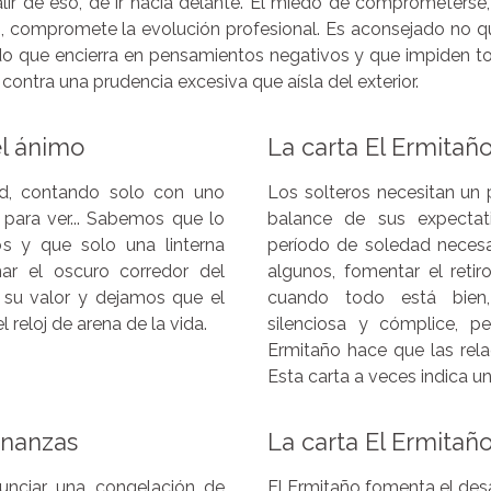
alir de eso, de ir hacia delante. El miedo de comprometerse,
, compromete la evolución profesional. Es aconsejado no qu
do que encierra en pensamientos negativos y que impiden t
 contra una prudencia excesiva que aísla del exterior.
el ánimo
La carta El Ermitañ
ad, contando solo con uno
Los solteros necesitan un 
para ver... Sabemos que lo
balance de sus expectati
jos y que solo una linterna
período de soledad necesa
minar el oscuro corredor del
algunos, fomentar el reti
su valor y dejamos que el
cuando todo está bien
 reloj de arena de la vida.
silenciosa y cómplice, pe
Ermitaño hace que las rela
Esta carta a veces indica un
inanzas
La carta El Ermitaño
unciar una congelación de
El Ermitaño fomenta el desa