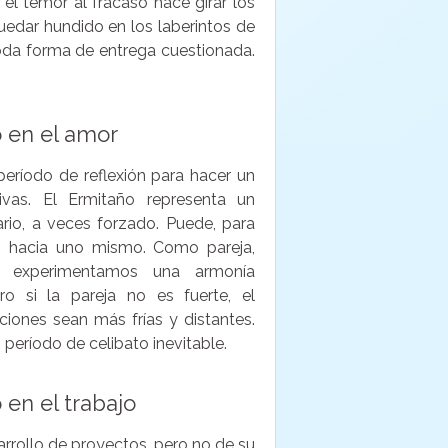
 el temor al fracaso hace girar los
edar hundido en los laberintos de
oda forma de entrega cuestionada.
o en el amor
período de reflexión para hacer un
vas. El Ermitaño representa un
rio, a veces forzado. Puede, para
ro hacia uno mismo. Como pareja,
, experimentamos una armonía
ro si la pareja no es fuerte, el
ciones sean más frías y distantes.
 período de celibato inevitable.
 en el trabajo
rrollo de proyectos, pero no de su